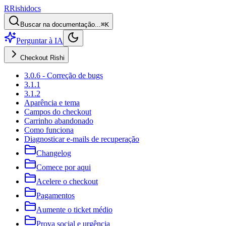
R
Rishi
docs
Buscar na documentação...
⌘K
Perguntar à IA
Checkout Rishi
3.0.6 - Correção de bugs
3.1.1
3.1.2
Aparência e tema
Campos do checkout
Carrinho abandonado
Como funciona
Diagnosticar e-mails de recuperação
Changelog
Comece por aqui
Acelere o checkout
Pagamentos
Aumente o ticket médio
Prova social e urgência