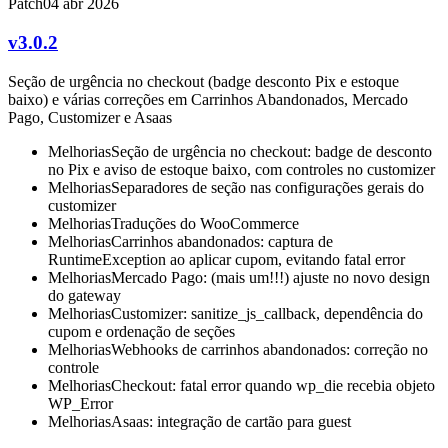
Patch
04 abr 2026
v3.0.2
Seção de urgência no checkout (badge desconto Pix e estoque
baixo) e várias correções em Carrinhos Abandonados, Mercado
Pago, Customizer e Asaas
Melhorias
Seção de urgência no checkout: badge de desconto
no Pix e aviso de estoque baixo, com controles no customizer
Melhorias
Separadores de seção nas configurações gerais do
customizer
Melhorias
Traduções do WooCommerce
Melhorias
Carrinhos abandonados: captura de
RuntimeException ao aplicar cupom, evitando fatal error
Melhorias
Mercado Pago: (mais um!!!) ajuste no novo design
do gateway
Melhorias
Customizer: sanitize_js_callback, dependência do
cupom e ordenação de seções
Melhorias
Webhooks de carrinhos abandonados: correção no
controle
Melhorias
Checkout: fatal error quando wp_die recebia objeto
WP_Error
Melhorias
Asaas: integração de cartão para guest