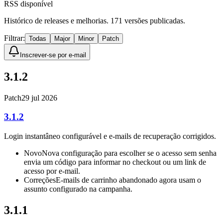
RSS disponível
Histórico de releases e melhorias.
171
versões publicadas.
Filtrar:
Todas
Major
Minor
Patch
Inscrever-se por e-mail
3.1.2
Patch
29 jul 2026
3.1.2
Login instantâneo configurável e e-mails de recuperação corrigidos.
Novo
Nova configuração para escolher se o acesso sem senha
envia um código para informar no checkout ou um link de
acesso por e-mail.
Correções
E-mails de carrinho abandonado agora usam o
assunto configurado na campanha.
3.1.1