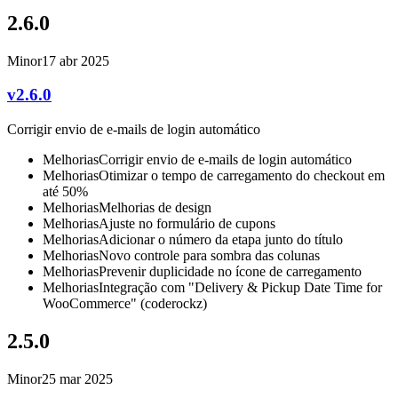
2.6.0
Minor
17 abr 2025
v2.6.0
Corrigir envio de e-mails de login automático
Melhorias
Corrigir envio de e-mails de login automático
Melhorias
Otimizar o tempo de carregamento do checkout em
até 50%
Melhorias
Melhorias de design
Melhorias
Ajuste no formulário de cupons
Melhorias
Adicionar o número da etapa junto do título
Melhorias
Novo controle para sombra das colunas
Melhorias
Prevenir duplicidade no ícone de carregamento
Melhorias
Integração com "Delivery & Pickup Date Time for
WooCommerce" (coderockz)
2.5.0
Minor
25 mar 2025