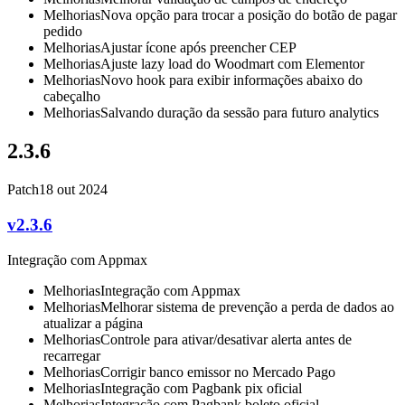
Melhorias
Nova opção para trocar a posição do botão de pagar
pedido
Melhorias
Ajustar ícone após preencher CEP
Melhorias
Ajuste lazy load do Woodmart com Elementor
Melhorias
Novo hook para exibir informações abaixo do
cabeçalho
Melhorias
Salvando duração da sessão para futuro analytics
2.3.6
Patch
18 out 2024
v2.3.6
Integração com Appmax
Melhorias
Integração com Appmax
Melhorias
Melhorar sistema de prevenção a perda de dados ao
atualizar a página
Melhorias
Controle para ativar/desativar alerta antes de
recarregar
Melhorias
Corrigir banco emissor no Mercado Pago
Melhorias
Integração com Pagbank pix oficial
Melhorias
Integração com Pagbank boleto oficial