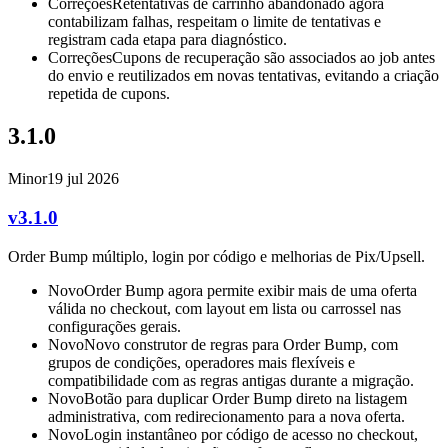
Correções
Retentativas de carrinho abandonado agora
contabilizam falhas, respeitam o limite de tentativas e
registram cada etapa para diagnóstico.
Correções
Cupons de recuperação são associados ao job antes
do envio e reutilizados em novas tentativas, evitando a criação
repetida de cupons.
3.1.0
Minor
19 jul 2026
v3.1.0
Order Bump múltiplo, login por código e melhorias de Pix/Upsell.
Novo
Order Bump agora permite exibir mais de uma oferta
válida no checkout, com layout em lista ou carrossel nas
configurações gerais.
Novo
Novo construtor de regras para Order Bump, com
grupos de condições, operadores mais flexíveis e
compatibilidade com as regras antigas durante a migração.
Novo
Botão para duplicar Order Bump direto na listagem
administrativa, com redirecionamento para a nova oferta.
Novo
Login instantâneo por código de acesso no checkout,