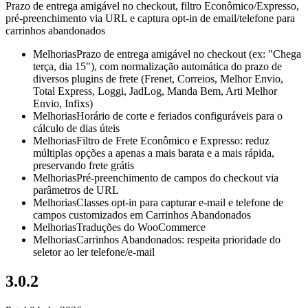
Prazo de entrega amigável no checkout, filtro Econômico/Expresso,
pré-preenchimento via URL e captura opt-in de email/telefone para
carrinhos abandonados
Melhorias
Prazo de entrega amigável no checkout (ex: "Chega
terça, dia 15"), com normalização automática do prazo de
diversos plugins de frete (Frenet, Correios, Melhor Envio,
Total Express, Loggi, JadLog, Manda Bem, Arti Melhor
Envio, Infixs)
Melhorias
Horário de corte e feriados configuráveis para o
cálculo de dias úteis
Melhorias
Filtro de Frete Econômico e Expresso: reduz
múltiplas opções a apenas a mais barata e a mais rápida,
preservando frete grátis
Melhorias
Pré-preenchimento de campos do checkout via
parâmetros de URL
Melhorias
Classes opt-in para capturar e-mail e telefone de
campos customizados em Carrinhos Abandonados
Melhorias
Traduções do WooCommerce
Melhorias
Carrinhos Abandonados: respeita prioridade do
seletor ao ler telefone/e-mail
3.0.2