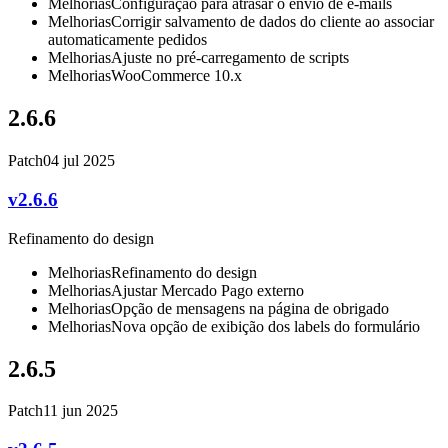
Melhorias
Configuração para atrasar o envio de e-mails
Melhorias
Corrigir salvamento de dados do cliente ao associar
automaticamente pedidos
Melhorias
Ajuste no pré-carregamento de scripts
Melhorias
WooCommerce 10.x
2.6.6
Patch
04 jul 2025
v2.6.6
Refinamento do design
Melhorias
Refinamento do design
Melhorias
Ajustar Mercado Pago externo
Melhorias
Opção de mensagens na página de obrigado
Melhorias
Nova opção de exibição dos labels do formulário
2.6.5
Patch
11 jun 2025