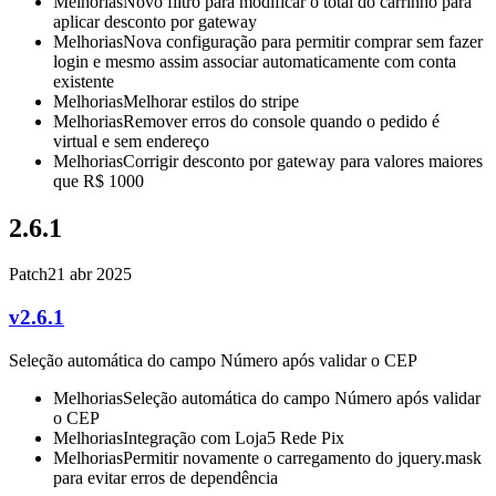
Melhorias
Novo filtro para modificar o total do carrinho para
aplicar desconto por gateway
Melhorias
Nova configuração para permitir comprar sem fazer
login e mesmo assim associar automaticamente com conta
existente
Melhorias
Melhorar estilos do stripe
Melhorias
Remover erros do console quando o pedido é
virtual e sem endereço
Melhorias
Corrigir desconto por gateway para valores maiores
que R$ 1000
2.6.1
Patch
21 abr 2025
v2.6.1
Seleção automática do campo Número após validar o CEP
Melhorias
Seleção automática do campo Número após validar
o CEP
Melhorias
Integração com Loja5 Rede Pix
Melhorias
Permitir novamente o carregamento do jquery.mask
para evitar erros de dependência