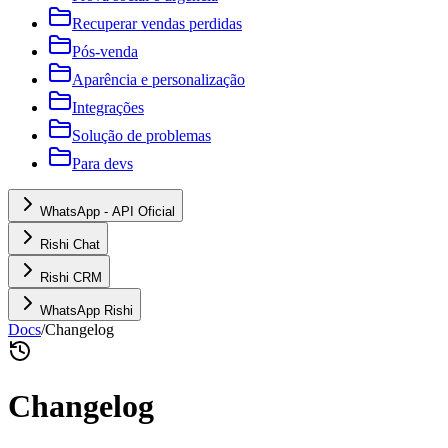
Recuperar vendas perdidas
Pós-venda
Aparência e personalização
Integrações
Solução de problemas
Para devs
WhatsApp - API Oficial
Rishi Chat
Rishi CRM
WhatsApp Rishi
Docs
/
Changelog
Changelog