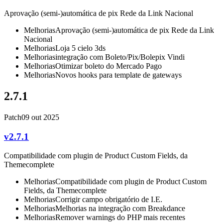
Aprovação (semi-)automática de pix Rede da Link Nacional
Melhorias
Aprovação (semi-)automática de pix Rede da Link
Nacional
Melhorias
Loja 5 cielo 3ds
Melhorias
integração com Boleto/Pix/Bolepix Vindi
Melhorias
Otimizar boleto do Mercado Pago
Melhorias
Novos hooks para template de gateways
2.7.1
Patch
09 out 2025
v2.7.1
Compatibilidade com plugin de Product Custom Fields, da
Themecomplete
Melhorias
Compatibilidade com plugin de Product Custom
Fields, da Themecomplete
Melhorias
Corrigir campo obrigatório de I.E.
Melhorias
Melhorias na integração com Breakdance
Melhorias
Remover warnings do PHP mais recentes