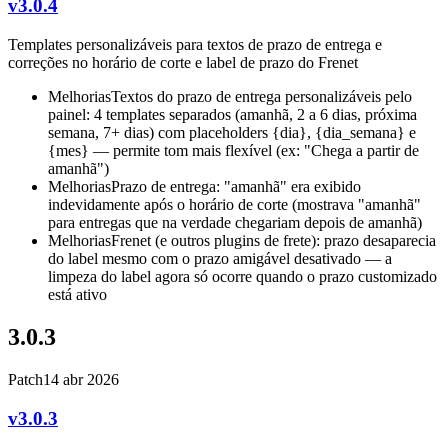
v3.0.4
Templates personalizáveis para textos de prazo de entrega e
correções no horário de corte e label de prazo do Frenet
Melhorias
Textos do prazo de entrega personalizáveis pelo
painel: 4 templates separados (amanhã, 2 a 6 dias, próxima
semana, 7+ dias) com placeholders {dia}, {dia_semana} e
{mes} — permite tom mais flexível (ex: "Chega a partir de
amanhã")
Melhorias
Prazo de entrega: "amanhã" era exibido
indevidamente após o horário de corte (mostrava "amanhã"
para entregas que na verdade chegariam depois de amanhã)
Melhorias
Frenet (e outros plugins de frete): prazo desaparecia
do label mesmo com o prazo amigável desativado — a
limpeza do label agora só ocorre quando o prazo customizado
está ativo
3.0.3
Patch
14 abr 2026
v3.0.3