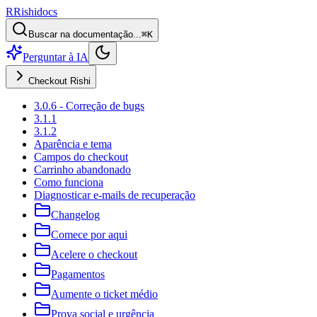
R
Rishi
docs
Buscar na documentação...
⌘K
Perguntar à IA
Checkout Rishi
3.0.6 - Correção de bugs
3.1.1
3.1.2
Aparência e tema
Campos do checkout
Carrinho abandonado
Como funciona
Diagnosticar e-mails de recuperação
Changelog
Comece por aqui
Acelere o checkout
Pagamentos
Aumente o ticket médio
Prova social e urgência