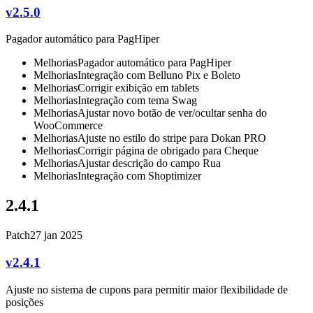
v2.5.0
Pagador automático para PagHiper
Melhorias
Pagador automático para PagHiper
Melhorias
Integração com Belluno Pix e Boleto
Melhorias
Corrigir exibição em tablets
Melhorias
Integração com tema Swag
Melhorias
Ajustar novo botão de ver/ocultar senha do
WooCommerce
Melhorias
Ajuste no estilo do stripe para Dokan PRO
Melhorias
Corrigir página de obrigado para Cheque
Melhorias
Ajustar descrição do campo Rua
Melhorias
Integração com Shoptimizer
2.4.1
Patch
27 jan 2025
v2.4.1
Ajuste no sistema de cupons para permitir maior flexibilidade de
posições