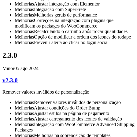
Melhorias
Ajustar integração com Elementor
Melhorias
Integração com SuperFrete
Melhorias
Melhorias gerais de performance
Melhorias
Correções na integração com plugins que
modificam os packages do WooCommerce
Melhorias
Recalculando o carrinho após trocar quantidades
Melhorias
Opção de modificar a ordem dos ícones do rodapé
Melhorias
Prevenir alerta ao clicar no login social
2.3.0
Minor
05 ago 2024
v2.3.0
Remover valores inválidos de personalização
Melhorias
Remover valores inválidos de personalização
Melhorias
Ajustar condições do Order Bump
Melhorias
Ajustar estilos na página de pagamento
Melhorias
Ajustar carregamento dos ícones de validação
Melhorias
Integração com WooCommerce Advanced Shipping
Packages
Melhorias
Melhorias na sobreposição de templates