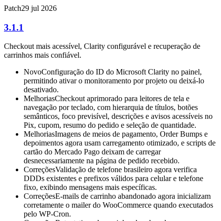
Patch
29 jul 2026
3.1.1
Checkout mais acessível, Clarity configurável e recuperação de
carrinhos mais confiável.
Novo
Configuração do ID do Microsoft Clarity no painel,
permitindo ativar o monitoramento por projeto ou deixá-lo
desativado.
Melhorias
Checkout aprimorado para leitores de tela e
navegação por teclado, com hierarquia de títulos, botões
semânticos, foco previsível, descrições e avisos acessíveis no
Pix, cupom, resumo do pedido e seleção de quantidade.
Melhorias
Imagens de meios de pagamento, Order Bumps e
depoimentos agora usam carregamento otimizado, e scripts de
cartão do Mercado Pago deixam de carregar
desnecessariamente na página de pedido recebido.
Correções
Validação de telefone brasileiro agora verifica
DDDs existentes e prefixos válidos para celular e telefone
fixo, exibindo mensagens mais específicas.
Correções
E-mails de carrinho abandonado agora inicializam
corretamente o mailer do WooCommerce quando executados
pelo WP-Cron.