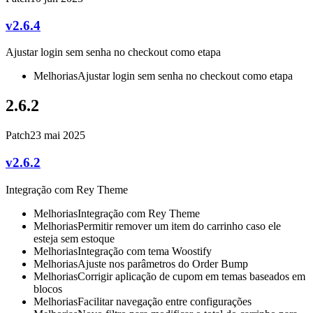
v2.6.4
Ajustar login sem senha no checkout como etapa
Melhorias
Ajustar login sem senha no checkout como etapa
2.6.2
Patch
23 mai 2025
v2.6.2
Integração com Rey Theme
Melhorias
Integração com Rey Theme
Melhorias
Permitir remover um item do carrinho caso ele
esteja sem estoque
Melhorias
Integração com tema Woostify
Melhorias
Ajuste nos parâmetros do Order Bump
Melhorias
Corrigir aplicação de cupom em temas baseados em
blocos
Melhorias
Facilitar navegação entre configurações