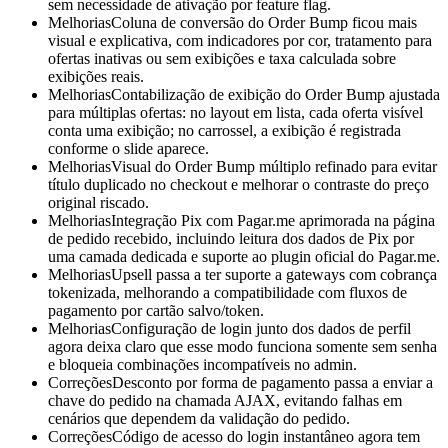
sem necessidade de ativação por feature flag.
Melhorias
Coluna de conversão do Order Bump ficou mais
visual e explicativa, com indicadores por cor, tratamento para
ofertas inativas ou sem exibições e taxa calculada sobre
exibições reais.
Melhorias
Contabilização de exibição do Order Bump ajustada
para múltiplas ofertas: no layout em lista, cada oferta visível
conta uma exibição; no carrossel, a exibição é registrada
conforme o slide aparece.
Melhorias
Visual do Order Bump múltiplo refinado para evitar
título duplicado no checkout e melhorar o contraste do preço
original riscado.
Melhorias
Integração Pix com Pagar.me aprimorada na página
de pedido recebido, incluindo leitura dos dados de Pix por
uma camada dedicada e suporte ao plugin oficial do Pagar.me.
Melhorias
Upsell passa a ter suporte a gateways com cobrança
tokenizada, melhorando a compatibilidade com fluxos de
pagamento por cartão salvo/token.
Melhorias
Configuração de login junto dos dados de perfil
agora deixa claro que esse modo funciona somente sem senha
e bloqueia combinações incompatíveis no admin.
Correções
Desconto por forma de pagamento passa a enviar a
chave do pedido na chamada AJAX, evitando falhas em
cenários que dependem da validação do pedido.
Correções
Código de acesso do login instantâneo agora tem