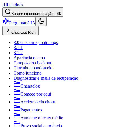
R
Rishi
docs
Buscar na documentação...
⌘K
Perguntar à IA
Checkout Rishi
3.0.6 - Correção de bugs
3.1.1
3.1.2
Aparência e tema
Campos do checkout
Carrinho abandonado
Como funciona
Diagnosticar e-mails de recuperação
Changelog
Comece por aqui
Acelere o checkout
Pagamentos
Aumente o ticket médio
Prova social e urgência